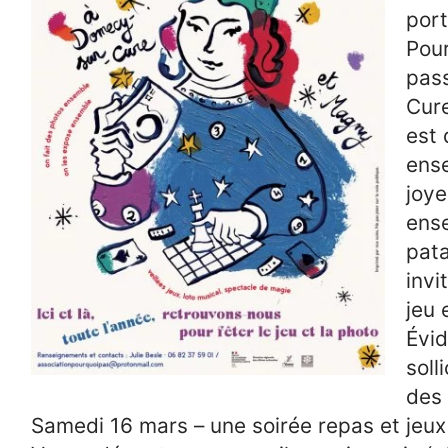
port
Pour
pas
Cure
est 
ens
joye
ense
pata
invi
jeu 
Évi
soll
des 
Samedi 16 mars – une soirée repas et jeux 