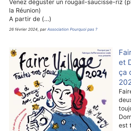
Venez déguster un rougail-saucisse-riz (pl
la Réunion)
A partir de (…)
26 février 2024, par
Association Pourquoi pas ?
Fai
et 
ça 
202
Fair
deux
touj
Dome
est 