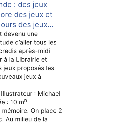
de : des jeux
ore des jeux et
jours des jeux...
st devenu une
tude d’aller tous les
credis après-midi
r à la Librairie et
es jeux proposés les
ouveaux jeux à
Illustrateur : Michael
n
ée : 10 m
et mémoire. On place 2
 Au milieu de la