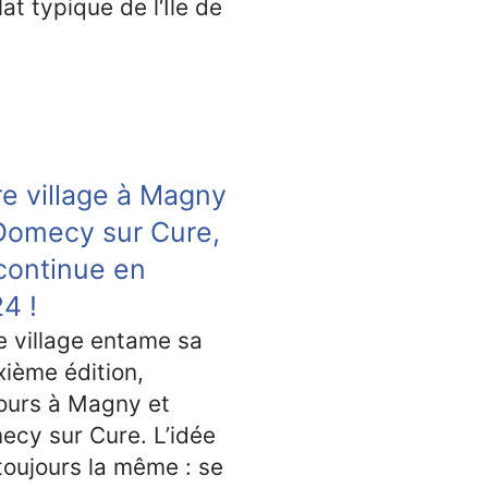
at typique de l‘Ile de
re village à Magny
Domecy sur Cure,
continue en
4 !
e village entame sa
ième édition,
ours à Magny et
cy sur Cure. L’idée
toujours la même : se