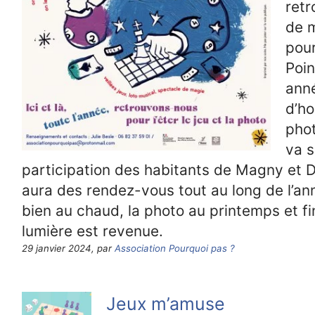
ret
de m
pour
Poin
anné
d’ho
pho
va s
participation des habitants de Magny et D
aura des rendez-vous tout au long de l’ann
bien au chaud, la photo au printemps et fi
lumière est revenue.
29 janvier 2024, par
Association Pourquoi pas ?
Jeux m’amuse