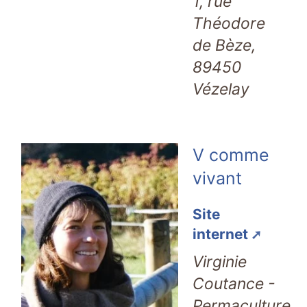
1, rue
Théodore
de Bèze,
89450
Vézelay
V comme
vivant
Site
internet
Virginie
Coutance -
Permaculture