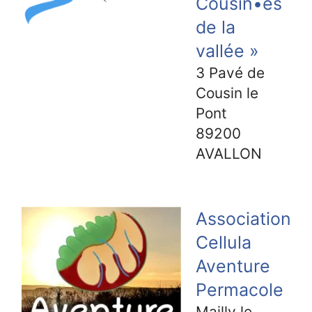
Cousin•es
de la
vallée »
3 Pavé de
Cousin le
Pont
89200
AVALLON
Association
Cellula
Aventure
Permacole
Mailly le