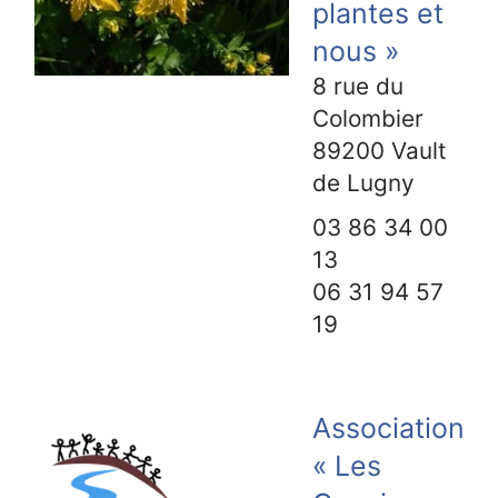
plantes et
nous »
8 rue du
Colombier
89200
Vault
de Lugny
03 86 34 00
13
06 31 94 57
19
Association
« Les