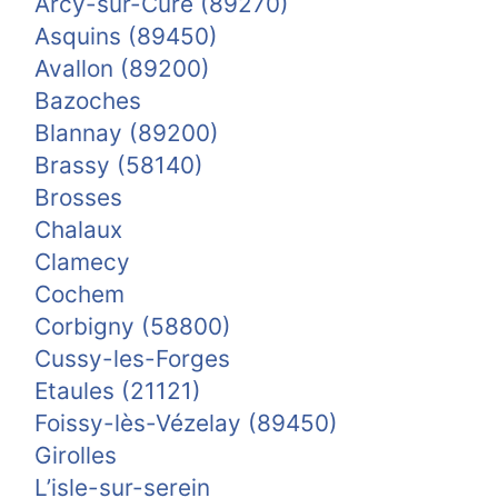
Arcy-sur-Cure (89270)
Asquins (89450)
Avallon (89200)
Bazoches
Blannay (89200)
Brassy (58140)
Brosses
Chalaux
Clamecy
Cochem
Corbigny (58800)
Cussy-les-Forges
Etaules (21121)
Foissy-lès-Vézelay (89450)
Girolles
L’isle-sur-serein