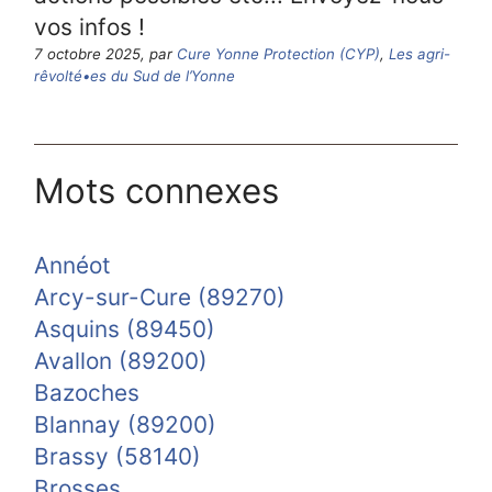
vos infos !
7 octobre 2025, par
Cure Yonne Protection (CYP)
,
Les agri-
rêvolté•es du Sud de l’Yonne
Mots connexes
Annéot
Arcy-sur-Cure (89270)
Asquins (89450)
Avallon (89200)
Bazoches
Blannay (89200)
Brassy (58140)
Brosses