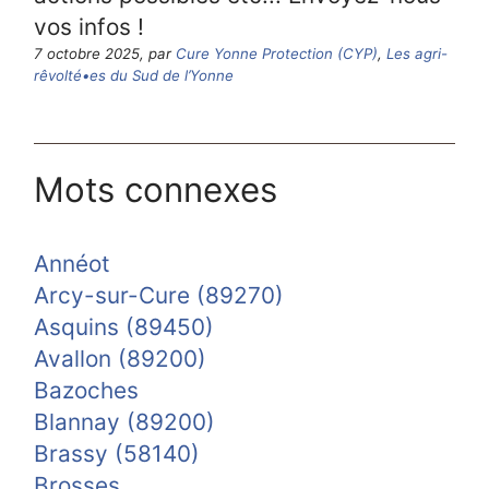
vos infos !
7 octobre 2025, par
Cure Yonne Protection (CYP)
,
Les agri-
rêvolté•es du Sud de l’Yonne
Mots connexes
Annéot
Arcy-sur-Cure (89270)
Asquins (89450)
Avallon (89200)
Bazoches
Blannay (89200)
Brassy (58140)
Brosses