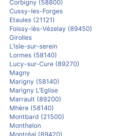
Corbigny (58800)
Cussy-les-Forges
Etaules (21121)
Foissy-lès-Vézelay (89450)
Girolles
L’isle-sur-serein
Lormes (58140)
Lucy-sur-Cure (89270)
Magny
Marigny (58140)
Marigny L’Eglise
Marrault (89200)
Mhère (58140)
Montbard (21500)
Monthelon
Montréal (89420)