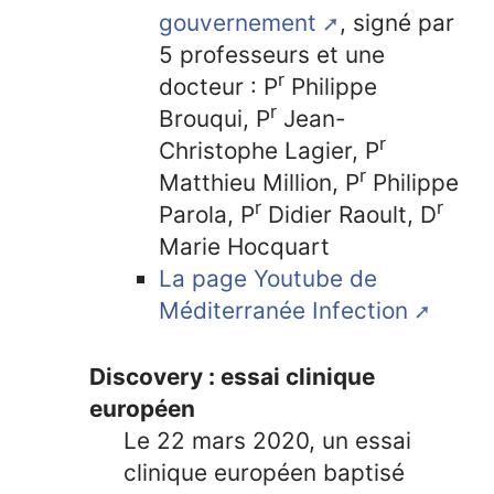
gouvernement
, signé par
5 professeurs et une
r
docteur : P
Philippe
r
Brouqui, P
Jean-
r
Christophe Lagier, P
r
Matthieu Million, P
Philippe
r
r
Parola, P
Didier Raoult, D
Marie Hocquart
La page Youtube de
Méditerranée Infection
Discovery : essai clinique
européen
Le 22 mars 2020, un essai
clinique européen baptisé