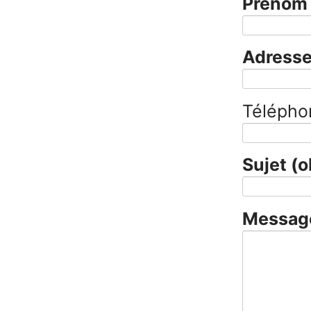
Préno
Adresse
Télépho
Sujet
(o
Messa