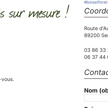
#boisetforet
Coord
Route d'A
89200
Se
03 86 33 
06 37 44 
Conta
-vous.
Nom
(ob