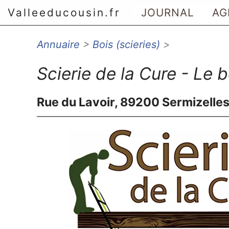
Valleeducousin.fr
JOURNAL
AG
Annuaire
>
Bois (scieries)
>
Aller au menu principal
Aller au contenu principal
Scierie de la Cure - Le 
Aller au menu secondaire
Aller à la recherche
Rue du Lavoir, 89200 Sermizelle