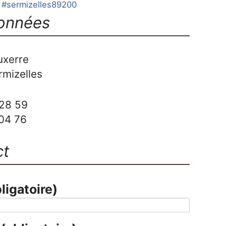
#sermizelles89200
onnées
uxerre
rmizelles
28 59
04 76
ct
ligatoire)