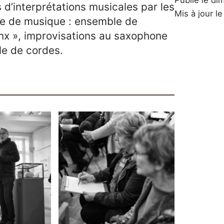
Publié le di
d’interprétations musicales par les
Mis à jour l
re de musique : ensemble de
nx », improvisations au saxophone
le de cordes.