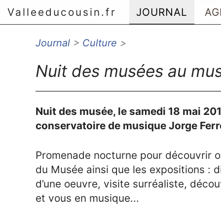
Valleeducousin.fr
JOURNAL
AG
Journal
>
Culture
>
Aller au menu principal
Aller au contenu principal
Nuit des musées au musé
Aller au menu secondaire
Aller à la recherche
Nuit des musée, le samedi 18 mai 201
conservatoire de musique Jorge Ferr
Promenade nocturne pour découvrir ou
du Musée ainsi que les expositions : 
d’une oeuvre, visite surréaliste, déco
et vous en musique...