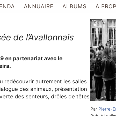
ENDA
ANNUAIRE
ALBUMS
À PRO
e de l’Avallonnais
9 en partenariat avec le
eira.
 redécouvrir autrement les salles
dialogue des animaux, présentation
uverte des senteurs, drôles de têtes
Par
Pierre-