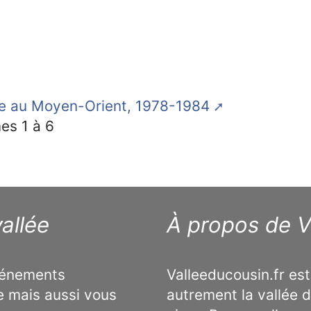
sse au Moyen-Orient, 1978-1984
es 1 à 6
allée
À propos de V
événements
Valleeducousin.fr est
e mais aussi vous
autrement la vallée d