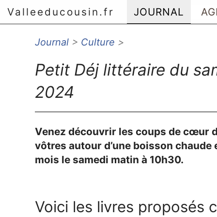
Valleeducousin.fr
JOURNAL
AG
Journal
>
Culture
>
Aller au menu principal
Aller au contenu principal
Petit Déj littéraire du 
Aller au menu secondaire
Aller à la recherche
2024
Venez découvrir les coups de cœur de
vôtres autour d’une boisson chaude e
mois le samedi matin à 10h30.
Voici les livres proposés c